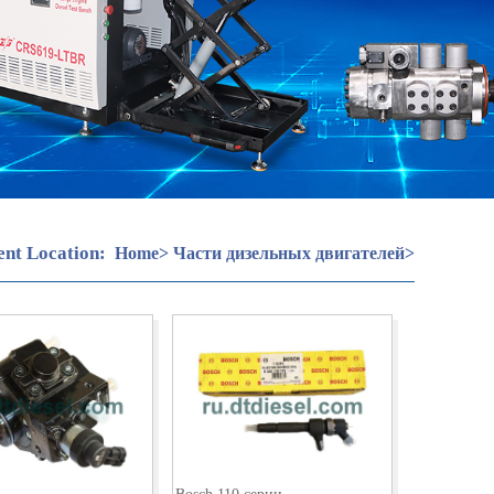
ent Location:
Home
>
Части дизельных двигателей
>