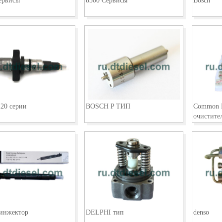
ервисы
8500 Сервисы
Bosch
120 серии
BOSCH P ТИП
Common R
очистите
 инжектор
DELPHI тип
denso