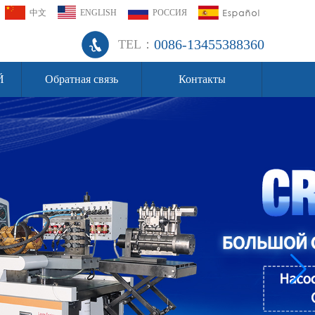
中文
ENGLISH
РОССИЯ
0086-13455388360
TEL：
Й
Обратная связь
Контакты