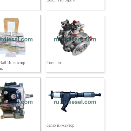
Bosch 110 серии
ail Инжектор
Cummins
ль
denso инжектор