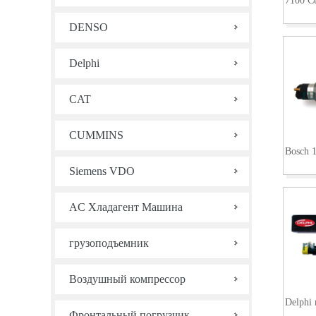
7100 С
DENSO
Delphi
CAT
CUMMINS
Bosch 
Siemens VDO
AC Хладагент Машина
грузоподъемник
Воздушный компрессор
Delphi
Фронтальный погрузчик